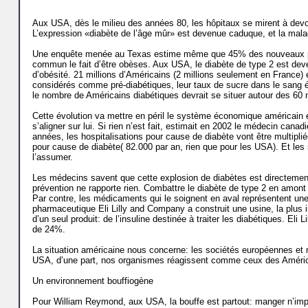
Aux USA, dès le milieu des années 80, les hôpitaux se mirent à devoi
L’expression «diabète de l’âge mûr» est devenue caduque, et la malad
Une enquête menée au Texas estime même que 45% des nouveaux pati
commun le fait d’être obèses. Aux USA, le diabète de type 2 est deve
d’obésité. 21 millions d’Américains (2 millions seulement en France) 
considérés comme pré-diabéti­ques, leur taux de sucre dans le sang 
le nombre de Américains diabétiques devrait se situer autour des 60 m
Cette évolution va mettre en péril le système économique américain e
s’aligner sur lui. Si rien n’est fait, estimait en 2002 le médecin can
années, les hospitalisations pour cause de diabète vont être multiplié
pour cause de diabète( 82.000 par an, rien que pour les USA). Et le
l’assumer.
Les médecins savent que cette explosion de diabètes est directement
prévention ne rapporte rien. Combattre le diabète de type 2 en amon
Par contre, les médicaments qui le soignent en aval représentent une t
pharmaceutique Eli Lilly and Company a construit une usine, la plus 
d’un seul produit: de l’insuline destinée à traiter les diabétiques. El
de 24%.
La situation américaine nous concerne: les sociétés européen­nes et
USA, d’une part, nos organismes réa­gissent comme ceux des América
Un environnement bouffiogène
Pour William Reymond, aux USA, la bouffe est partout: manger n’imp