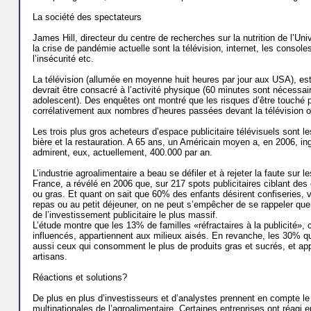
La société des spectateurs
James Hill, directeur du centre de recherches sur la nutrition de l’U
la crise de pandémie actuelle sont la télévision, internet, les consoles
l’insécurité etc.
La télévision (allumée en moyenne huit heures par jour aux USA), est
devrait être consacré à l’activité physique (60 minutes sont nécessa
adolescent). Des enquêtes ont montré que les risques d’être touché pa
corrélativement aux nombres d’heures passées devant la télévision ou
Les trois plus gros acheteurs d’espace publicitaire télévisuels sont 
bière et la restauration. A 65 ans, un Américain moyen a, en 2006, ing
admirent, eux, actuellement, 400.000 par an.
L’industrie agroalimentaire a beau se défiler et à rejeter la faute sur
France, a révélé en 2006 que, sur 217 spots publicitaires ciblant de
ou gras. Et quant on sait que 60% des enfants désirent confiseries, v
repas ou au petit déjeuner, on ne peut s’empêcher de se rappeler que 
de l’investis­sement publicitaire le plus massif.
L’étude montre que les 13% de familles «réfractaires à la publicité», c
influencés, appartiennent aux milieux aisés. En revanche, les 30% qu
aussi ceux qui consomment le plus de produits gras et sucrés, et appa
artisans.
Réactions et solutions?
De plus en plus d’investisseurs et d’analystes prennent en compte le
multinationales de l’agroalimen­taire. Certaines entreprises ont réagi e