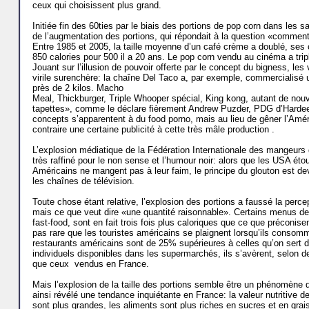
ceux qui choisissent plus grand.
Initiée fin des 60ties par le biais des portions de pop corn dans les 
de l’augmentation des portions, qui répondait à la question «comme
Entre 1985 et 2005, la taille moyenne d’un café crème a doublé, ses 
850 calories pour 500 il a 20 ans. Le pop corn vendu au cinéma a trip
Jouant sur l’illusion de pouvoir offerte par le concept du bigness, l
virile surenchère: la chaîne Del Taco a, par exemple, commercialisé
près de 2 kilos. Macho
Meal, Thickburger, Triple Whooper spécial, King kong, autant de nou
tapettes», comme le déclare fièrement Andrew Puzder, PDG d’Hardee’
concepts s’apparentent à du food porno, mais au lieu de gêner l’Amér
contraire une certaine publicité à cette très mâle production .
L’explosion médiatique de la Fédération Internationale des mangeurs
très raffiné pour le non sense et l’humour noir: alors que les USA ét
Américains ne mangent pas à leur faim, le principe du glouton est d
les chaînes de télévision.
Toute chose étant relative, l’explosion des portions a faussé la perc
mais ce que veut dire «une quantité raisonnable». Certains menus de 
fast-food, sont en fait trois fois plus caloriques que ce que préconisen
pas rare que les touristes améri­cains se plaignent lorsqu’ils consom­m
restaurants américains sont de 25% supérieures à celles qu’on sert d
individuels disponi­bles dans les supermarchés, ils s’avèrent, selon
que ceux vendus en France.
Mais l’explosion de la taille des portions semble être un phénomène 
ainsi révélé une tendance inquiétante en France: la valeur nutritive 
sont plus grandes, les aliments sont plus riches en sucres et en grai