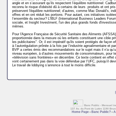
angle et en s’assurant qu’ils respectent l’équilibre nutritionnel: Cadb
reconnu le risque d'obésité dû à certains de leurs produits et ont pr
préservent l'équilibre nutritionnel; d’autres, comme Mac Donald’s, ind
offres et en ont réduit les portions. Pour autant, ces initiatives isolée
l’ensemble du secteur? L'IBLF (International Business Leaders Forum)
sociale, et Insight Investment, l'un des plus grands fonds d'investi
mêmes.
Pour l'Agence Française de Sécurité Sanitaire des Aliments (AFSSA), 
proportionnée dans la mesure où les enfants constituent une cible priv
les publicitaires". Or, il est impératif qu'ils soient protégés de façon
à l’autorégulation prônée à la fois par l’industrie agroali­mentaire et pa
BVP a certes émis des recommandations sur le sujet mais il n’a qu’un
niveau européen, à d’autres mouve­ments de consom­mateurs, pour tente
«télévision sans frontières» en décembre. Ce texte contient en effet de
vont certainement pas dans la voie défendue par l’UFC, puisqu’il devrai
Le travail de lobbying s’annonce à tout le moins difficile.
Banc Public - Mensuel ind
137 Av. du Pont de Luttre 1190 Brux
Home Page
-
Banc Public?
-
A