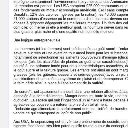
imprègne cons­tamment l’envi­ron­nement psycho­social des Américains,
La tentation est partout. Les USA comptent 925.000 restaurants et le
des fondements du moteur économique américain. Ceci sans compter
Donald’s, 12% des calories ingé­rées par la nation), les 48.000 super
21.000 stations d’essence où le commerce d’essence est devenu une 
choses à grignoter dégageant les meilleures marges. Un tiers des 
domicile; or, même si elle a meilleur goût, la nourriture servie dans l
plus grasse, plus riche et d’une qualité nutritionnelle moindre.
Une logique entrepreneuriale
Les hommes (et les femmes) sont prédisposés au goût sucré. L'enfan
saveurs sucrées et une aversion tout aussi innée pour les substances
notamment de sélectionner les aliments pourvoyeurs d’énergie (glucid
toxiques (tels les alcaloïdes de plantes au goût amer caractéristique
couplé à une attirance innée pour deux caractéristi­ques associées, d
le goût sucré et la texture grasse. Les enfants ont ainsi un goût mar
graisses (tels les gâteaux, desserts et crèmes glacées) avec un pic v
part étroitement asso­ciée au système de plaisir et de récompense. C
la faim cède ainsi la place à l’apaisement de la satiété.
De surcroît, cet apaisement s’inscrit dans une relation affective à autr
associée à la prise d’aliments. Manger demeure, toute la vie, une sou
quotidien. La satiété qui suit l’ingestion d’un aliment à haute densité
agréables qui poussent à réitérer la prise d’un tel aliment.
L’industrie agroalimentaire a parfaite­ment compris l’intérêt de trans­fo
vendre ce qui correspond au goût de son public.
Aux USA, le supersizing est un véritable phénomène de société, qui d
bigness fonctionne très bien parce qu’elle tourne autour du concept d