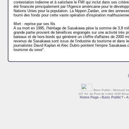
contestation indienne et à satisfaire le FMI qui inclut dans ses crit
été financée principalement par l'Agence américaine pour le développ
Nations Unies pour la population. La Nippon Zaidan, une des annexe
fourni des fonds pour cette vaste opération d'inspiration malthusienne
Mort : reprise par ses fils
A sa mort en 1995, l'héritage de Sasakawa pèse la somme de 3,8 milli
grande partie provient de bénéfices engrangés sur une activité très p
bateaux et de hors-bords qui génèrent un chiffre d'affaires de 2000 mi
revenus de Sasakawa sont issus de l'industrie du tourisme et dans le
journalistes David Kaplan et Alec Dubro pointent l'empire Sasakawa 
tourisme du sexe".
Banc Public - Mensuel ind
137 Av. du Pont de Luttre 1190 Brux
Home Page
-
Banc Public?
-
A