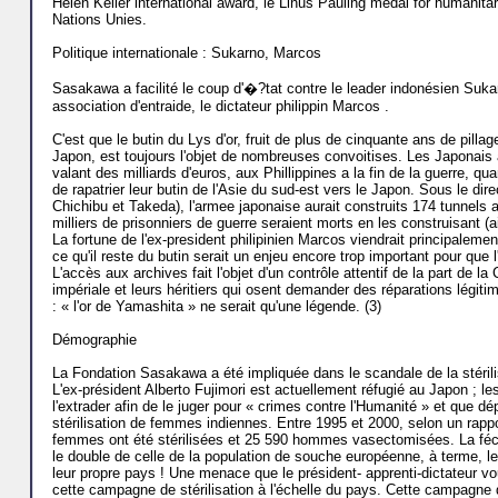
Helen Keller international award, le Linus Pauling medal for humanitar
Nations Unies.
Politique internationale : Sukarno, Marcos
Sasakawa a facilité le coup d'�?tat contre le leader indonésien Sukar
association d'entraide, le dictateur philippin Marcos .
C'est que le butin du Lys d'or, fruit de plus de cinquante ans de pill
Japon, est toujours l'objet de nombreuses convoitises. Les Japonais a
valant des milliards d'euros, aux Phillippines a la fin de la guerre,
de rapatrier leur butin de l'Asie du sud-est vers le Japon. Sous le di
Chichibu et Takeda), l'armee japonaise aurait construits 174 tunnels 
milliers de prisonniers de guerre seraient morts en les construisant (a
La fortune de l'ex-president philipinien Marcos viendrait principaleme
ce qu'il reste du butin serait un enjeu encore trop important pour que 
L'accès aux archives fait l'objet d'un contrôle attentif de la part de 
impériale et leurs héritiers qui osent demander des réparations légit
: « l'or de Yamashita » ne serait qu'une légende. (3)
Démographie
La Fondation Sasakawa a été impliquée dans le scandale de la stéril
L'ex-président Alberto Fujimori est actuellement réfugié au Japon ; le
l'extrader afin de le juger pour « crimes contre l'Humanité » et que dé
stérilisation de femmes indiennes. Entre 1995 et 2000, selon un rap
femmes ont été stérilisées et 25 590 hommes vasectomisées. La féc
le double de celle de la population de souche européenne, à terme, le
leur propre pays ! Une menace que le président- apprenti-dictateur vo
cette campagne de stérilisation à l'échelle du pays. Cette campagne 