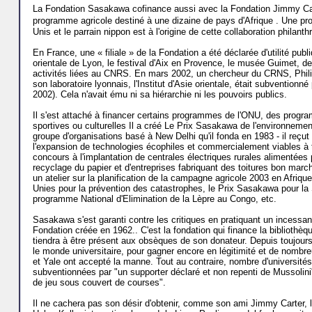
La Fondation Sasakawa cofinance aussi avec la Fondation Jimmy Ca
programme agricole destiné à une dizaine de pays d'Afrique . Une pro
Unis et le parrain nippon est à l'origine de cette collaboration philanth
En France, une « filiale » de la Fondation a été déclarée d'utilité publi
orientale de Lyon, le festival d'Aix en Provence, le musée Guimet, d
activités liées au CNRS. En mars 2002, un chercheur du CRNS, Phili
son laboratoire lyonnais, l'Institut d'Asie orientale, était subvention
2002). Cela n'avait ému ni sa hiérarchie ni les pouvoirs publics.
Il s'est attaché à financer certains programmes de l'ONU, des programm
sportives ou culturelles Il a créé Le Prix Sasakawa de l'environnemen
groupe d'organisations basé à New Delhi qu'il fonda en 1983 - il reçut
l'expansion de technologies écophiles et commercialement viables à 
concours à l'implantation de centrales électriques rurales alimentées
recyclage du papier et d'entreprises fabriquant des toitures bon ma
un atelier sur la planification de la campagne agricole 2003 en Afriq
Unies pour la prévention des catastrophes, le Prix Sasakawa pour la 
programme National d'Elimination de la Lèpre au Congo, etc.
Sasakawa s'est garanti contre les critiques en pratiquant un incessan
Fondation créée en 1962.. C'est la fondation qui finance la bibliothè
tiendra à être présent aux obsèques de son donateur. Depuis toujours
le monde universitaire, pour gagner encore en légitimité et de nombr
et Yale ont accepté la manne. Tout au contraire, nombre d'universités a
subventionnées par "un supporter déclaré et non repenti de Mussolin
de jeu sous couvert de courses".
Il ne cachera pas son désir d'obtenir, comme son ami Jimmy Carter, le