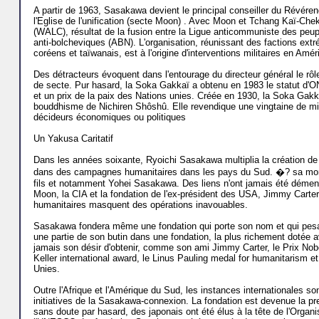
A partir de 1963, Sasakawa devient le principal conseiller du Révér
l'Eglise de l'unification (secte Moon) . Avec Moon et Tchang Kaï-Che
(WALC), résultat de la fusion entre la Ligue anticommuniste des peup
anti-bolcheviques (ABN). L'organisation, réunissant des factions ext
coréens et taïwanais, est à l'origine d'interventions militaires en Amé
Des détracteurs évoquent dans l'entourage du directeur général le rôl
de secte. Pur hasard, la Soka Gakkaï a obtenu en 1983 le statut d'ON
et un prix de la paix des Nations unies. Créée en 1930, la Soka Gakka
bouddhisme de Nichiren Shôshû. Elle revendique une vingtaine de mil
décideurs économiques ou politiques
Un Yakusa Caritatif
Dans les années soixante, Ryoichi Sasakawa multiplia la création de f
dans des campagnes humanitaires dans les pays du Sud. �? sa mort,
fils et notamment Yohei Sasakawa. Des liens n'ont jamais été démen
Moon, la CIA et la fondation de l'ex-président des USA, Jimmy Carter
humanitaires masquent des opérations inavouables.
Sasakawa fondera même une fondation qui porte son nom et qui pesait 
une partie de son butin dans une fondation, la plus richement dotée a
jamais son désir d'obtenir, comme son ami Jimmy Carter, le Prix Nobel
Keller international award, le Linus Pauling medal for humanitarism et
Unies.
Outre l'Afrique et l'Amérique du Sud, les instances internationales so
initiatives de la Sasakawa-connexion. La fondation est devenue la p
sans doute par hasard, des japonais ont été élus à la tête de l'Orga