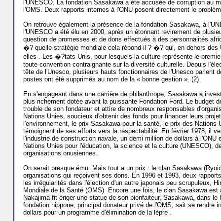
l'UNESCO. La fondation Sasakawa a été accusée de corruption au mom
l'OMS. Deux rapports internes à l'ONU posent directement le problèm
On retrouve également la présence de la fondation Sasakawa, à l'U
l'UNESCO a été élu en 2000, après un étonnant revirement de plusieurs
question de promesses et de dons effectués à des personnalités afri
�? quelle stratégie mondiale cela répond-il ? �? qui, en dehors des 
elles . Les �?tats-Unis, pour lesquels la culture représente le premie
toute convention contraignante sur la diversité culturelle. Depuis l'él
tête de l'Unesco, plusieurs hauts fonctionnaires de l'Unesco parlent 
postes ont été supprimés au nom de la « bonne gestion ». (2)
En s'engageant dans une carrière de philanthrope, Sasakawa a investi
plus richement dotée avant la puissante Fondation Ford. Le budget d
trouble de son fondateur et attire de nombreux responsables d'organis
Nations Unies, soucieux d'obtenir des fonds pour financer leurs proje
l'environnement, le prix Sasakawa pour la santé, le prix des Nations
témoignent de ses efforts vers la respectabilité. En février 1978, il ve
l'industrie de construction navale, un demi million de dollars à l'ONU 
Nations Unies pour l'éducation, la science et la culture (UNESCO), d
organisations onusiennes.
On serait presque ému. Mais tout a un prix : le clan Sasakawa (Ryoichi
organisations qui reçoivent ses dons. En 1996 et 1993, deux rapport
les irrégularités dans l'élection d'un autre japonais peu scrupuleux, H
Mondiale de la Santé (OMS) Encore une fois, le clan Sasakawa est a
Nakajima fit ériger une statue de son bienfaiteur, Sasakawa, dans le 
fondation nippone, principal donateur privé de l'OMS, sait se rendre i
dollars pour un programme d'élimination de la lèpre .