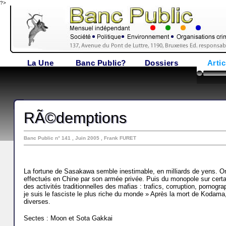
?>
La Une
Banc Public?
Dossiers
Artic
RÃ©demptions
Banc Public n° 141 , Juin 2005 , Frank FURET
La fortune de Sasakawa semble inestimable, en milliards de yens. On l
effectués en Chine par son armée privée. Puis du monopole sur certai
des activités traditionnelles des mafias : trafics, corruption, pornogra
je suis le fasciste le plus riche du monde » Après la mort de Kodam
diverses.
Sectes : Moon et Sota Gakkai