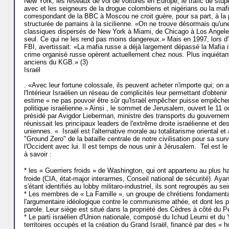
New York, les réseaux de vol de voitures en Europe, le trafic de stupé
avec et les seigneurs de la drogue colombiens et nigérians ou la mafi
correspondant de la BBC à Moscou ne croit guère, pour sa part, à la p
structurée de parrains à la sicilienne. «On ne trouve désormais qu'
classiques dispersés de New York à Miami, de Chicago à Los Angeles, a
seul. Ce qui ne les rend pas moins dangereux.» Mais en 1997, lors d
FBI, avertissait: «La mafia russe a déjà largement dépassé la Mafia 
crime organisé russe opèrent actuellement chez nous. Plus inquiétan
anciens du KGB.» (3)
Israël
. «Avec leur fortune colossale, ils peuvent acheter n'importe qui; o
l'Intérieur Israélien un réseau de complicités leur permettant d'obteni
estime « ne pas pouvoir être sûr qu'Israël empêcher puisse empêcher qu
politique israélienne.» Ainsi , le sommet de Jerusalem, ouvert le 11 o
présidé par Avigdor Lieberman, ministre des transports du gouvernem
réunissait les principaux leaders de l'extrême droite israélienne et des
uniennes. « Israël est l'alternative morale au totalitarisme oriental et
"Ground Zero" de la bataille centrale de notre civilisation pour sa surv
l'Occident avec lui. Il est temps de nous unir à Jérusalem. Tel est l
à savoir :
* les « Guerriers froids » de Washington, qui ont appartenu au plus h
froide (CIA, état-major interarmes, Conseil national de sécurité). Ayan
s'étant identifiés au lobby militaro-industriel, ils sont regroupés au s
* Les membres de « La Famille », un groupe de chrétiens fondamentali
l'argumentaire idéologique contre le communisme athée, et dont les pa
parole. Leur siège est situé dans la propriété des Cèdres à côté du 
* Le parti israélien d'Union nationale, composé du Ichud Leumi et du Y
territoires occupés et la création du Grand Israël, financé par des « 